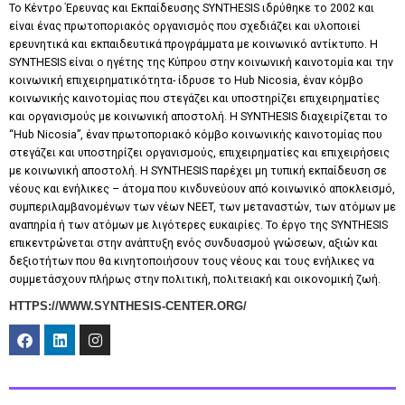
Το Κέντρο Έρευνας και Εκπαίδευσης SYNTHESIS ιδρύθηκε το 2002 και
είναι ένας πρωτοποριακός οργανισμός που σχεδιάζει και υλοποιεί
ερευνητικά και εκπαιδευτικά προγράμματα με κοινωνικό αντίκτυπο. Η
SYNTHESIS είναι ο ηγέτης της Κύπρου στην κοινωνική καινοτομία και την
κοινωνική επιχειρηματικότητα- ίδρυσε το Hub Nicosia, έναν κόμβο
κοινωνικής καινοτομίας που στεγάζει και υποστηρίζει επιχειρηματίες
και οργανισμούς με κοινωνική αποστολή. Η SYNTHESIS διαχειρίζεται το
“Hub Nicosia”, έναν πρωτοποριακό κόμβο κοινωνικής καινοτομίας που
στεγάζει και υποστηρίζει οργανισμούς, επιχειρηματίες και επιχειρήσεις
με κοινωνική αποστολή. Η SYNTHESIS παρέχει μη τυπική εκπαίδευση σε
νέους και ενήλικες – άτομα που κινδυνεύουν από κοινωνικό αποκλεισμό,
συμπεριλαμβανομένων των νέων NEET, των μεταναστών, των ατόμων με
αναπηρία ή των ατόμων με λιγότερες ευκαιρίες. Το έργο της SYNTHESIS
επικεντρώνεται στην ανάπτυξη ενός συνδυασμού γνώσεων, αξιών και
δεξιοτήτων που θα κινητοποιήσουν τους νέους και τους ενήλικες να
συμμετάσχουν πλήρως στην πολιτική, πολιτειακή και οικονομική ζωή.
HTTPS://WWW.SYNTHESIS-CENTER.ORG/