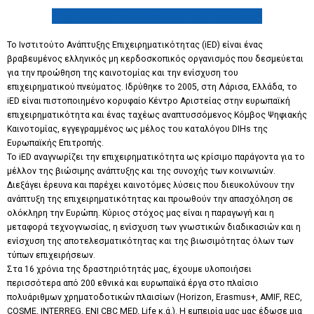
Το Ινστιτούτο Ανάπτυξης Επιχειρηματικότητας (iED) είναι ένας
βραβευμένος ελληνικός μη κερδοσκοπικός οργανισμός που δεσμεύεται
για την προώθηση της καινοτομίας και την ενίσχυση του
επιχειρηματικού πνεύματος. Ιδρύθηκε το 2005, στη Λάρισα, Ελλάδα, το
iED είναι πιστοποιημένο κορυφαίο Κέντρο Αριστείας στην ευρωπαϊκή
επιχειρηματικότητα και ένας ταχέως αναπτυσσόμενος Κόμβος Ψηφιακής
Καινοτομίας, εγγεγραμμένος ως μέλος του καταλόγου DIHs της
Ευρωπαϊκής Επιτροπής.
Το iED αναγνωρίζει την επιχειρηματικότητα ως κρίσιμο παράγοντα για το
μέλλον της βιώσιμης ανάπτυξης και της συνοχής των κοινωνιών.
Διεξάγει έρευνα και παρέχει καινοτόμες λύσεις που διευκολύνουν την
ανάπτυξη της επιχειρηματικότητας και προωθούν την απασχόληση σε
ολόκληρη την Ευρώπη. Κύριος στόχος μας είναι η παραγωγή και η
μεταφορά τεχνογνωσίας, η ενίσχυση των γνωστικών διαδικασιών και η
ενίσχυση της αποτελεσματικότητας και της βιωσιμότητας όλων των
τύπων επιχειρήσεων.
Στα 16 χρόνια της δραστηριότητάς μας, έχουμε υλοποιήσει
περισσότερα από 200 εθνικά και ευρωπαϊκά έργα στο πλαίσιο
πολυάριθμων χρηματοδοτικών πλαισίων (Horizon, Erasmus+, AMIF, REC,
COSME, INTERREG, ENI CBC MED, Life κ.ά.). Η εμπειρία μας μας έδωσε μια