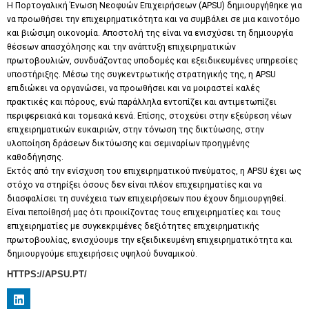
Η Πορτογαλική Ένωση Νεοφυών Επιχειρήσεων (APSU) δημιουργήθηκε για
να προωθήσει την επιχειρηματικότητα και να συμβάλει σε μια καινοτόμο
και βιώσιμη οικονομία. Αποστολή της είναι να ενισχύσει τη δημιουργία
θέσεων απασχόλησης και την ανάπτυξη επιχειρηματικών
πρωτοβουλιών, συνδυάζοντας υποδομές και εξειδικευμένες υπηρεσίες
υποστήριξης. Μέσω της συγκεντρωτικής στρατηγικής της, η APSU
επιδιώκει να οργανώσει, να προωθήσει και να μοιραστεί καλές
πρακτικές και πόρους, ενώ παράλληλα εντοπίζει και αντιμετωπίζει
περιφερειακά και τομεακά κενά. Επίσης, στοχεύει στην εξεύρεση νέων
επιχειρηματικών ευκαιριών, στην τόνωση της δικτύωσης, στην
υλοποίηση δράσεων δικτύωσης και σεμιναρίων προηγμένης
καθοδήγησης.
Εκτός από την ενίσχυση του επιχειρηματικού πνεύματος, η APSU έχει ως
στόχο να στηρίξει όσους δεν είναι πλέον επιχειρηματίες και να
διασφαλίσει τη συνέχεια των επιχειρήσεων που έχουν δημιουργηθεί.
Είναι πεποίθησή μας ότι προικίζοντας τους επιχειρηματίες και τους
επιχειρηματίες με συγκεκριμένες δεξιότητες επιχειρηματικής
πρωτοβουλίας, ενισχύουμε την εξειδικευμένη επιχειρηματικότητα και
δημιουργούμε επιχειρήσεις υψηλού δυναμικού.
HTTPS://APSU.PT/