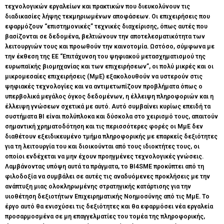
τεχνολογικών εργαλείων και πρακτικών που διευκολύνουν τις
διαδικασίες λήψης τεκμηριωμένων αποφάσεων. Οι επιχειρήσεις που
εφαρμόζουν “επιστημονικές” τεχνικές διαχείρισης, όπως αυτές που
βασίζονται σε δεδομένα, βελτιώνουν την αποτελεσματικότητα των
λειτουργιών τους και προωθούν την καινοτομία. Ωστόσο, σύμφωνα με
την έκθεση της ΕΕ “Επιτάχυνση του ψηφιακού μετασχηματισμού της
ευρωπαϊκής βιομηχανίας και των επιχειρήσεων”, οι πολύ μικρές και οι
μικρομεσαίες επιχειρήσεις (ΜμΕ) εξακολουθούν να υστερούν στις
ψηφιακές τεχνολογίες και να αντιμετωπίζουν προβλήματα όπως ο
υπερβολικά μεγάλος όγκος δεδομένων, η έλλειψη πληροφοριών και η
έλλειψη γνώσεων σχετικά με αυτό. Αυτό συμβαίνει κυρίως επειδή τα
συστήματα BI είναι πολύπλοκα και δύσκολα στο χειρισμό τους, απαιτούν
σημαντική χρηματοδότηση και τις περισσότερες φορές οι ΜμΕ δεν
διαθέτουν εξειδικευμένο τμήμα πληροφορικής με επαρκείς δεξιότητες
για τη λειτουργία του και διοικούνται από τους ιδιοκτήτες τους, οι
οποίοι ενδέχεται να μην έχουν προηγμένες τεχνολογικές γνώσεις.
Λαμβάνοντας υπόψη αυτά τα πράγματα, το BI4SME προκύπτει από τη
φιλοδοξία να συμβάλει σε αυτές τις αναδυόμενες προκλήσεις με την
ανάπτυξη μιας ολοκληρωμένης στρατηγικής κατάρτισης για την
υιοθέτηση δεξιοτήτων Επιχειρηματικής Νοημοσύνης από τις ΜμΕ. Το
έργο αυτό θα ενισχύσει τις δεξιότητες και θα εφαρμόσει νέα εργαλεία
προσαρμοσμένα σε μη επαγγελματίες του τομέα της πληροφορικής,