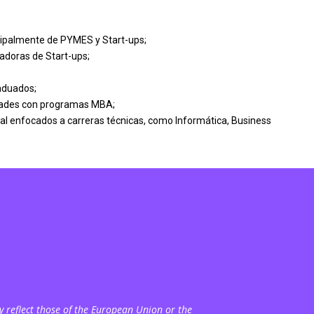
ipalmente de PYMES y Start-ups;
adoras de Start-ups;
aduados;
idades con programas MBA;
al enfocados a carreras técnicas, como Informática, Business
 reflect those of the European Union or the