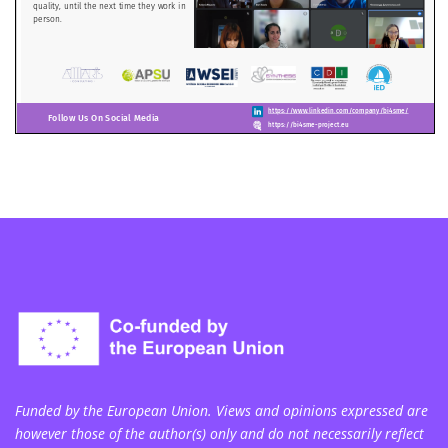
Funded by the European Union. Views and opinions expressed are
however those of the author(s) only and do not necessarily reflect