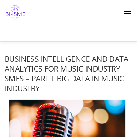
Μενού
ΑΡΧΙΚΗ
ΣΧΕΤΙΚΆ ΜΕ ΤΟ ΈΡΓΟ
ΣΥΜΠΡΑΞΗ
BUSINESS INTELLIGENCE AND DATA
ANALYTICS FOR MUSIC INDUSTRY
SMES – PART I: BIG DATA IN MUSIC
ΑΠΟΤΕΛΕΣΜΑΤΑ
ΠΛΑΤΦΌΡΜΑ
ΝΕΑ
INDUSTRY
ΜΑΡΤΥΡΊΕΣ
ΕΠΙΚΟΙΝΩΝΙΑ