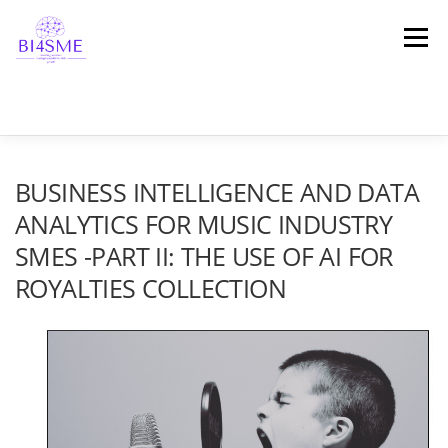
Μενού
ΑΡΧΙΚΗ
ΣΧΕΤΙΚΆ ΜΕ ΤΟ ΈΡΓΟ
ΣΥΜΠΡΑΞΗ
BUSINESS INTELLIGENCE AND DATA
ANALYTICS FOR MUSIC INDUSTRY
SMES -PART II: THE USE OF AI FOR
ΑΠΟΤΕΛΕΣΜΑΤΑ
ΠΛΑΤΦΌΡΜΑ
ΝΕΑ
ROYALTIES COLLECTION
ΜΑΡΤΥΡΊΕΣ
ΕΠΙΚΟΙΝΩΝΙΑ