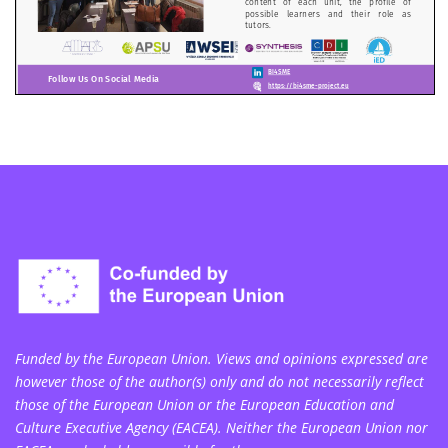
Funded by the European Union. Views and opinions expressed are
however those of the author(s) only and do not necessarily reflect
those of the European Union or the European Education and
Culture Executive Agency (EACEA). Neither the European Union nor