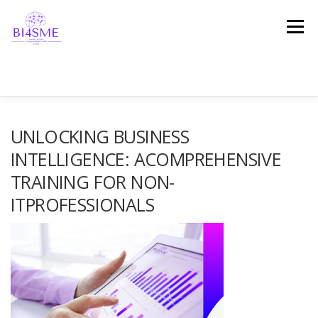
Menu
ПОЧЕТНА
ЗА ПРОЕКТОТ
ПАРТНЕРСТВО
UNLOCKING BUSINESS
INTELLIGENCE: ACOMPREHENSIVE
TRAINING FOR NON-
РЕЗУЛТАТИ
ПЛАТФОРМА
СВЕДОШТВА
ITPROFESSIONALS
ВЕСТИ
СТАПИ ВО КОНТАКТ!