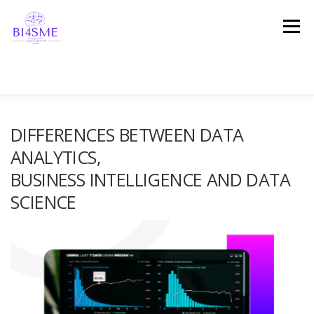
Menú
INICIO
ACERCA
CONSORCIO
DIFFERENCES BETWEEN DATA
ANALYTICS,
BUSINESS INTELLIGENCE AND DATA
RESULTADOS
PLATAFORMA
NOTICIAS
SCIENCE
TESTIMONIOS
¡PONTE EN CONTACTO CON NOSOTROS!