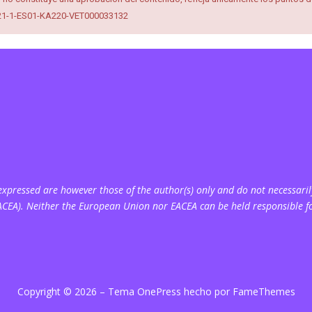
2021-1-ES01-KA220-VET000033132
pressed are however those of the author(s) only and do not necessarily
ACEA). Neither the European Union nor EACEA can be held responsible f
Copyright © 2026
–
Tema
OnePress
hecho por FameThemes