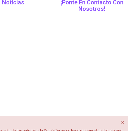
Noticias
¡Ponte En Contacto Con
Nosotros!
×
 vista de los autores, y la Comisión no se hace responsable del uso que