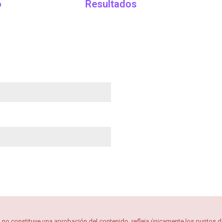
o
Resultados
 no constituye una aprobación del contenido, refleja únicamente los puntos de