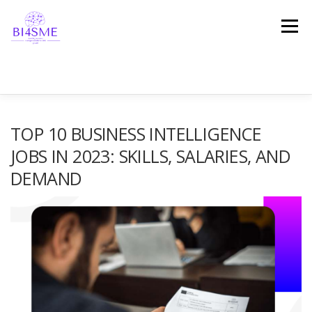
Menú
INICIO
ACERCA
CONSORCIO
TOP 10 BUSINESS INTELLIGENCE
JOBS IN 2023: SKILLS, SALARIES, AND
DEMAND
RESULTADOS
PLATAFORMA
NOTICIAS
TESTIMONIOS
¡PONTE EN CONTACTO CON NOSOTROS!