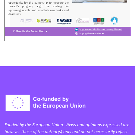
Funded by the European Union. Views and opinions expressed are
however those of the author(s) only and do not necessarily reflect