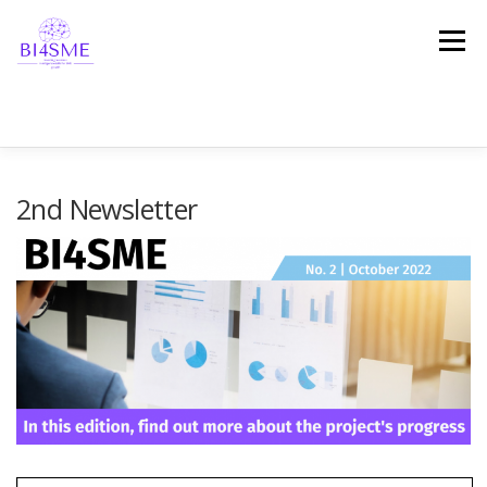
Menu
STRONA DOMOWA
O PROJEKCIE
PARTNERZY
2nd Newsletter
REZULTATY
PLATFORMA
WIADOMOŚCI
REFERENCJE
ZOSTAŃMY W KONTAKCIE!