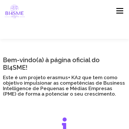
Menu
INÍCIO
SOBRE O PROJETO
PARCEIROS
Bem-vindo(a) à página oficial do
BI4SME!
RESULTADOS
PLATAFORMA
NOTÍCIAS
Este é um projeto erasmus+ KA2 que tem como
objetivo impulsionar as competências de Business
Intelligence de Pequenas e Médias Empresas
TESTEMUNHOS
CONTACTE-NOS!
(PME) de forma a potenciar o seu crescimento.